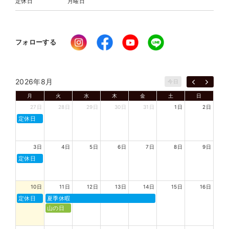
定休日
月曜日
フォローする
2026年8月
今日
月
火
水
木
金
土
日
27日
28日
29日
30日
31日
1日
2日
定休日
3日
4日
5日
6日
7日
8日
9日
定休日
10日
11日
12日
13日
14日
15日
16日
定休日
夏季休暇
山の日