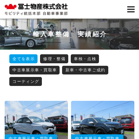
輸入車整備 実績紹介
全てを表示
修理・整備
車検・点検
中古車展示車・買取車
新車・中古車ご成約
コーティング
中古車展示車・買取車
中古車展示車・買取車