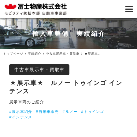
輸入車整備 実績紹介
トップページ
実績紹介
中古車展示車・買取車
★展示車★ルノー トゥインゴ インテンス
中古車展示車・買取車
★展示車★ ルノー トゥインゴ イン
テンス
展示車両のご紹介
#展示車紹介
#自動車販売
#ルノー
#トゥインゴ
#インテンス