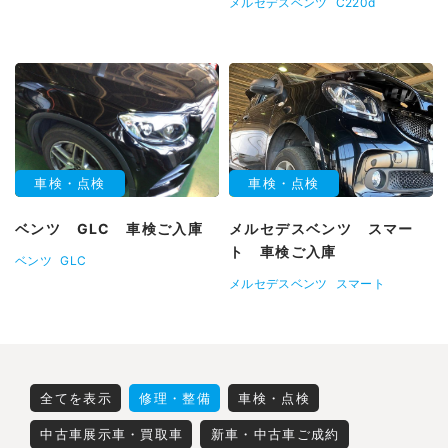
メルセデスベンツ
C220d
車検・点検
車検・点検
ベンツ GLC 車検ご入庫
メルセデスベンツ スマー
ト 車検ご入庫
ベンツ
GLC
メルセデスベンツ
スマート
全てを表示
修理・整備
車検・点検
中古車展示車・買取車
新車・中古車ご成約