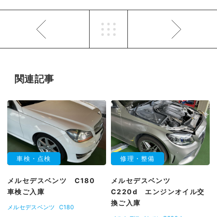
関連記事
車検・点検
修理・整備
メルセデスベンツ C180
メルセデスベンツ
車検ご入庫
C220d エンジンオイル交
換ご入庫
メルセデスベンツ
C180