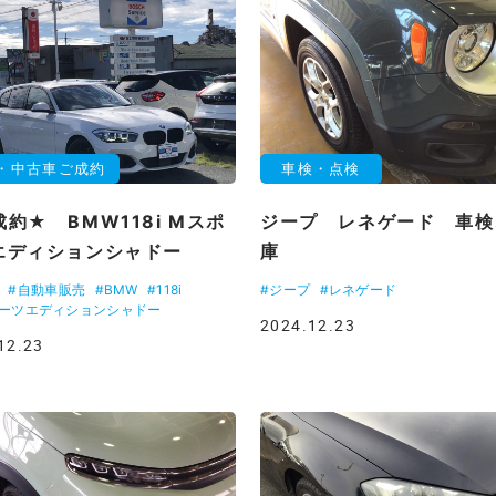
・中古車ご成約
車検・点検
約★ BMW118i Mスポ
ジープ レネゲード 車検
エディションシャドー
庫
#自動車販売
#BMW
#118i
#ジープ
#レネゲード
ポーツエディションシャドー
2024.12.23
12.23