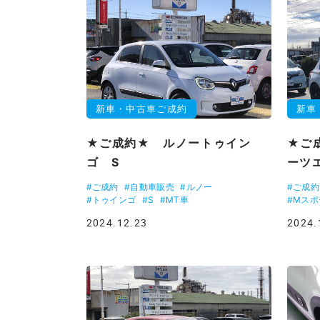
新車・中古車ご成約
新車
★ご成約★ ルノートゥイン
★ご成
ゴ S
ーツ
#ご成約
#自動車販売
#ルノー
#ご成約
#トゥインゴ
#S
#MT車
#Mス
2024.12.23
2024.