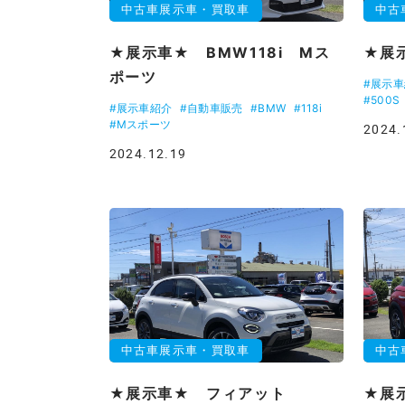
中古車展示車・買取車
中古
★展示車★ BMW118i Mス
★展
ポーツ
#展示
#500S
#展示車紹介
#自動車販売
#BMW
#118i
#Mスポーツ
2024.
2024.12.19
中古車展示車・買取車
中古
★展示車★ フィアット
★展