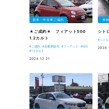
新車・中古車ご成約
車
★ご成約★ フィアット500
シト
1.2カルト
#シト
#ご成約
#自動車販売
#フィアット
#500
2024.
#1.2カルト
2024.12.21