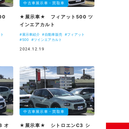
中古車展示車・買取車
00
★展示車★ フィアット500 ツ
インエアカルト
ット
#展示車紹介
#自動車販売
#フィアット
#500
#ツインエアカルト
2024.12.19
中古車展示車・買取車
 オ
★展示車★ シトロエンC3 シ