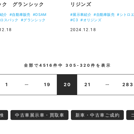
ック グランシック
リジンズ
車紹介
#自動車販売
#DSAM
#展示車紹介
#自動車販売
#シトロ
クロスバック
#グランシック
#C3
#オリジンズ
12.18
2024.12.18
全部で
4516
件中
305-320
件を表示
...
...
1
19
20
21
283
検
中古車展示車・買取車
新車・中古車ご成約