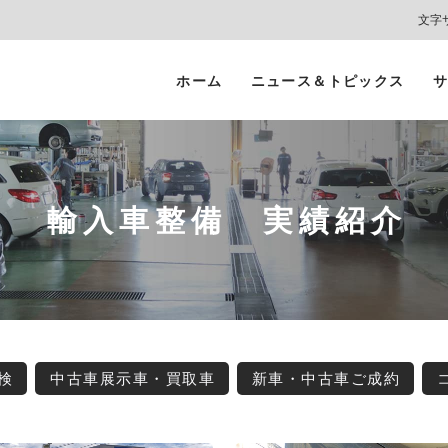
文字
ホーム
ニュース＆トピックス
サ
ヘッドライト
カーコーティング
プロテクションフィルム
カーフィルム/
インテリアガード
スモークフィルム
輸入車整備 実績紹介
検
中古車展示車・買取車
新車・中古車ご成約