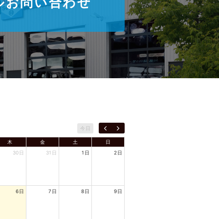
ルお問い合わせ
今日
木
金
土
日
30日
31日
1日
2日
6日
7日
8日
9日