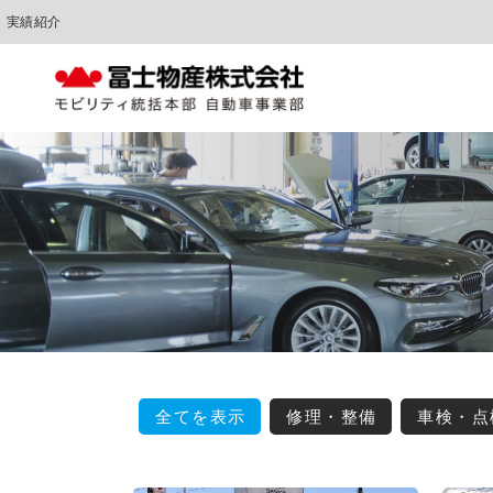
実績紹介
中古車販売
車検点検・整備
全てを表示
修理・整備
車検・点