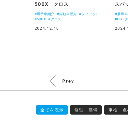
500X クロス
スバ
#展示車紹介
#自動車販売
#フィアット
#展示
#500X
#クロス
#DS3
2024.12.18
2024.
Prev
全てを表示
修理・整備
車検・点