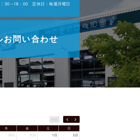
：30～18：00 定休日：毎週月曜日
ルお問い合わせ
今日
木
金
土
日
30日
31日
1日
2日