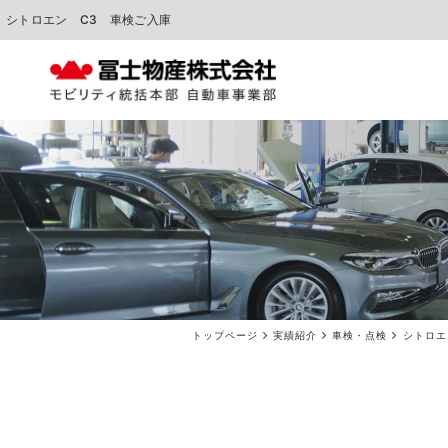
シトロエン C3 車検ご入庫
中古車販売
車検点検・整備
トップページ
実績紹介
車検・点検
シトロエ