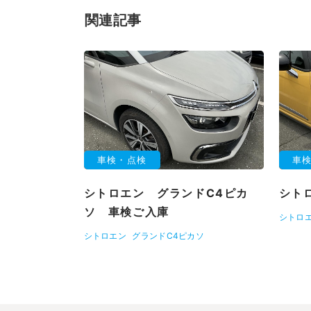
関連記事
車検・点検
車
シトロエン グランドC4ピカ
シト
ソ 車検ご入庫
シトロ
シトロエン
グランドC4ピカソ