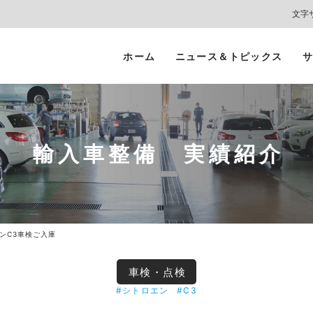
文字
ホーム
ニュース＆トピックス
サ
ヘッドライト
カーコーティング
プロテクションフィルム
カーフィルム/
インテリアガード
スモークフィルム
輸入車整備 実績紹介
ンC3車検ご入庫
車検・点検
#シトロエン
#C3