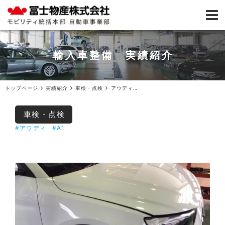
輸入車整備 実績紹介
トップページ
実績紹介
車検・点検
アウディA1車検ご入庫
車検・点検
#アウディ
#A1