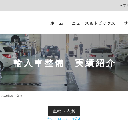
文字
ホーム
ニュース＆トピックス
サ
ヘッドライト
カーコーティング
プロテクションフィルム
カーフィルム/
インテリアガード
スモークフィルム
輸入車整備 実績紹介
ンC3車検ご入庫
車検・点検
#シトロエン
#C3