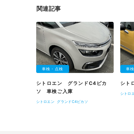
関連記事
車検・点検
車
シトロエン グランドC4ピカ
シト
ソ 車検ご入庫
シトロ
シトロエン
グランドC4ピカソ