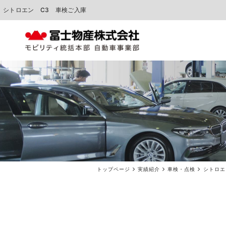
シトロエン C3 車検ご入庫
中古車販売
車検点検・整備
トップページ
実績紹介
車検・点検
シトロエ