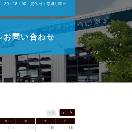
：30～18：00 定休日：毎週月曜日
ルお問い合わせ
今日
木
金
土
日
30日
31日
1日
2日