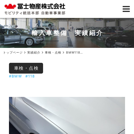
輸入車整備 実績紹介
トップページ
実績紹介
車検・点検
BMW118車検ご入庫
車検・点検
#BMW
#118