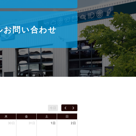
ルお問い合わせ
今日
木
金
土
日
30日
31日
1日
2日