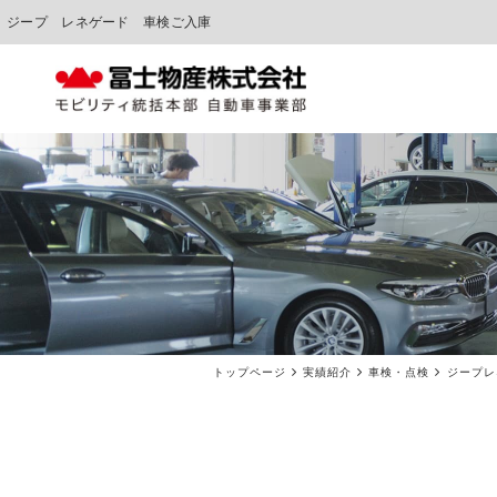
ジープ レネゲード 車検ご入庫
中古車販売
車検点検・整備
トップページ
実績紹介
車検・点検
ジープレ