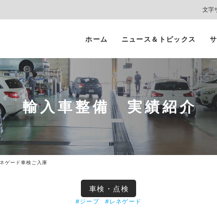
文字
ホーム
ニュース＆トピックス
サ
ヘッドライト
カーコーティング
プロテクションフィルム
カーフィルム/
インテリアガード
スモークフィルム
輸入車整備 実績紹介
ネゲード車検ご入庫
車検・点検
#ジープ
#レネゲード