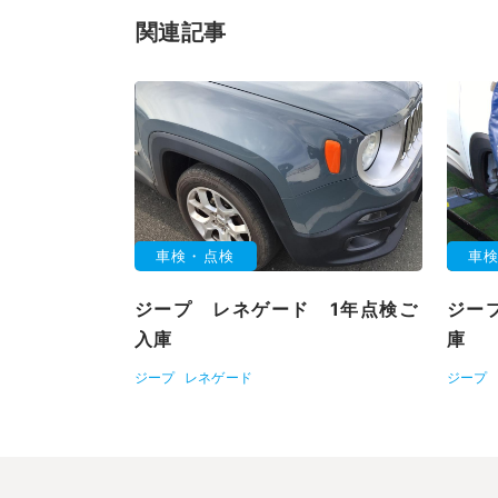
関連記事
車検・点検
車
ジープ レネゲード 1年点検ご
ジー
入庫
庫
ジープ
レネゲード
ジープ