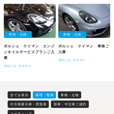
車検・点検
車検・点検
ポルシェ ケイマン エンジ
ポルシェ ケイマン 車検ご
ンオイルサービスプランご入
入庫
庫
ポルシェ
ケイマン
ポルシェ
ケイマン
全てを表示
修理・整備
車検・点検
中古車展示車・買取車
新車・中古車ご成約
コーティング