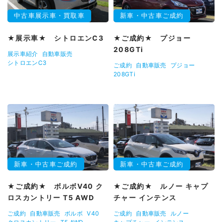
中古車展示車・買取車
新車・中古車ご成約
★展示車★ シトロエンC3
★ご成約★ プジョー
208GTi
展示車紹介
自動車販売
シトロエンC3
ご成約
自動車販売
プジョー
208GTi
新車・中古車ご成約
新車・中古車ご成約
★ご成約★ ボルボV40 ク
★ご成約★ ルノー キャプ
ロスカントリー T5 AWD
チャー インテンス
ご成約
自動車販売
ボルボ
V40
ご成約
自動車販売
ルノー