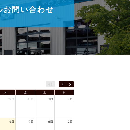
ルお問い合わせ
今日
木
金
土
日
30日
31日
1日
2日
6日
7日
8日
9日