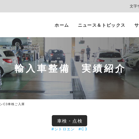
文字
ホーム
ニュース＆トピックス
サ
ヘッドライト
カーコーティング
プロテクションフィルム
カーフィルム/
インテリアガード
スモークフィルム
輸入車整備 実績紹介
ンC3車検ご入庫
車検・点検
#シトロエン
#C3