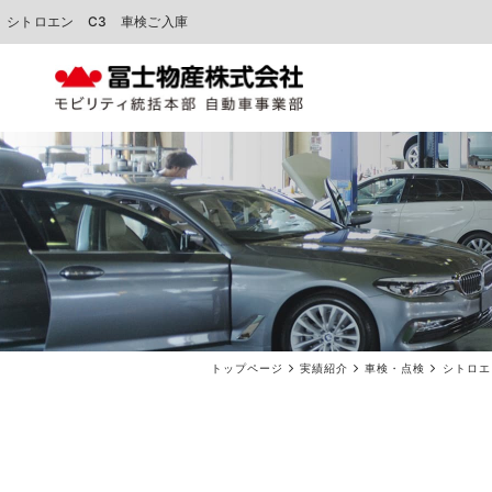
シトロエン C3 車検ご入庫
中古車販売
車検点検・整備
トップページ
実績紹介
車検・点検
シトロエ