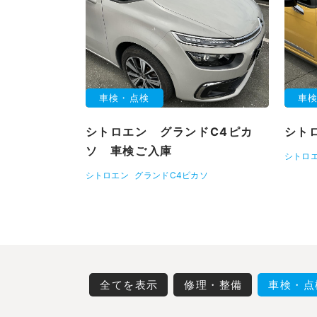
車検・点検
車
シトロエン グランドC4ピカ
シト
ソ 車検ご入庫
シトロ
シトロエン
グランドC4ピカソ
全てを表示
修理・整備
車検・点