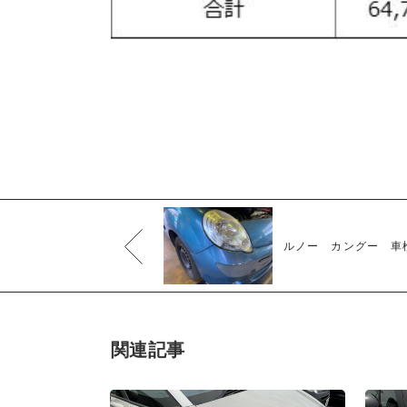
ルノー カングー 車
関連記事