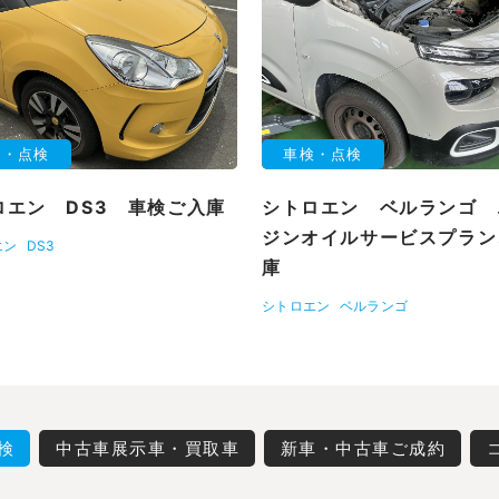
検・点検
車検・点検
ロエン DS3 車検ご入庫
シトロエン ベルランゴ 
ジンオイルサービスプラン
エン
DS3
庫
シトロエン
ベルランゴ
検
中古車展示車・買取車
新車・中古車ご成約