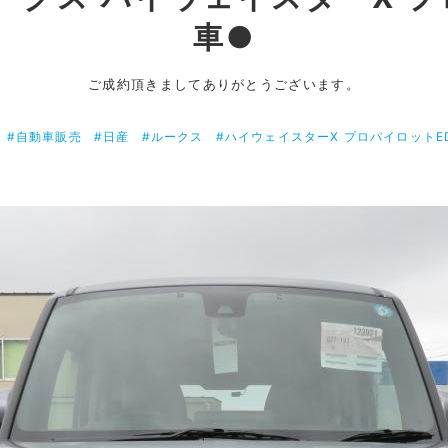
車●
ご成約頂きましてありがとうございます。
#自動車販売
#日産
#ルークス
#ハイウェイスターX プロパイロットE