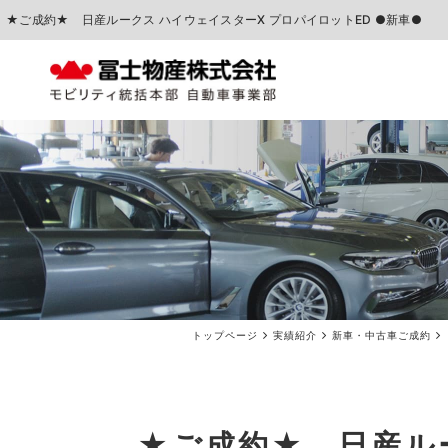
★ご成約★ 日産ルークス ハイウェイスターX プロパイロットED ●新車●
中古車販売
車検点検・整備
トップページ
実績紹介
新車・中古車ご成約
★ご成約★ 日産ルー