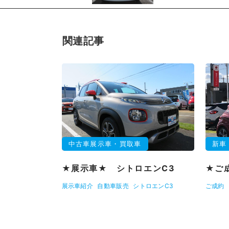
関連記事
中古車展示車・買取車
新車
★展示車★ シトロエンC3
★ご成
展示車紹介
自動車販売
シトロエンC3
ご成約