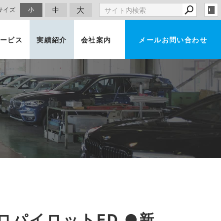
大
中
サイズ
小
ービス
実績紹介
会社案内
メールお問い合わせ
車買取・査定
ロパイロットED ●新