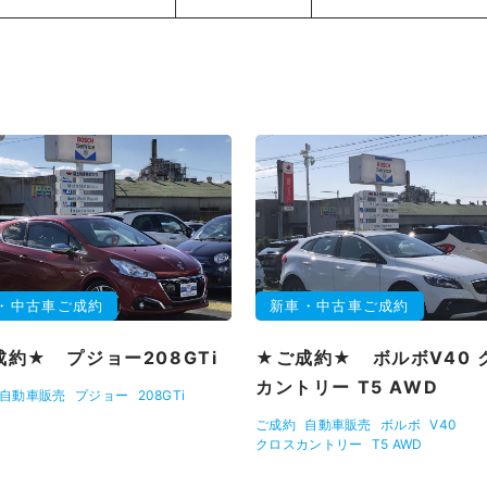
・中古車ご成約
新車・中古車ご成約
約★ プジョー208GTi
★ご成約★ ボルボV40 
カントリー T5 AWD
自動車販売
プジョー
208GTi
ご成約
自動車販売
ボルボ
V40
クロスカントリー
T5 AWD