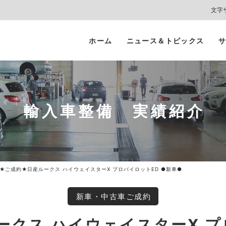
文字
ホーム
ニュース＆トピックス
サ
ヘッドライト
カーコーティング
プロテクションフィルム
カーフィルム/
インテリアガード
スモークフィルム
輸入車整備 実績紹介
★ご成約★日産ルークス ハイウェイスターX プロパイロットED ●新車●
新車・中古車ご成約
クス ハイウェイスターX プ