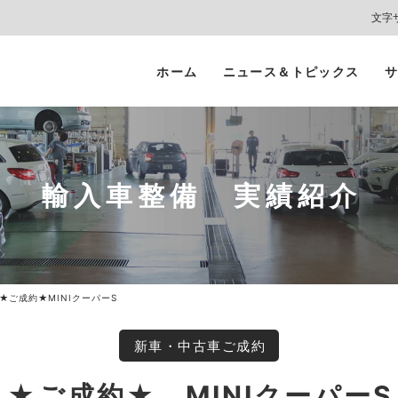
文字
ホーム
ニュース＆トピックス
サ
ヘッドライト
カーコーティング
プロテクションフィルム
カーフィルム/
インテリアガード
スモークフィルム
輸入車整備 実績紹介
★ご成約★MINIクーパーS
新車・中古車ご成約
★ご成約★ MINIクーパーS