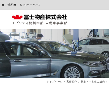
★ご成約★ MINIクーパーS
中古車販売
車検点検・整備
トップページ
実績紹介
新車・中古車ご成約