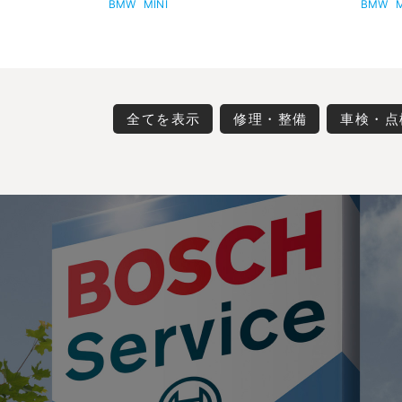
BMW
MINI
BMW
M
全てを表示
修理・整備
車検・点