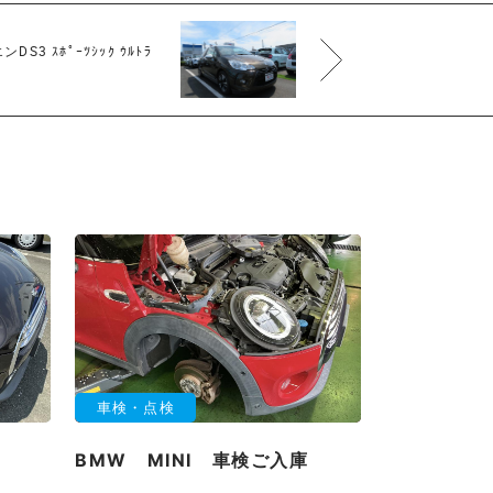
3 ｽﾎﾟｰﾂｼｯｸ ｳﾙﾄﾗ
車検・点検
BMW MINI 車検ご入庫