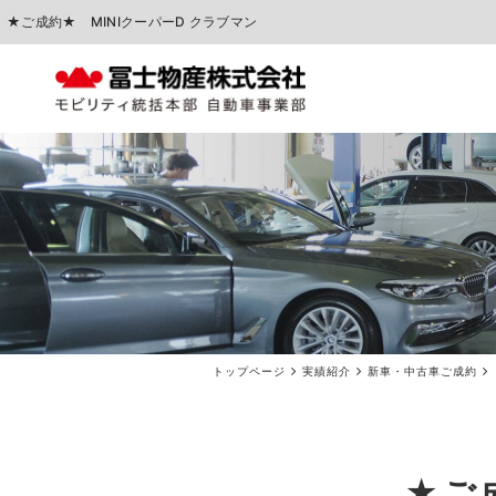
★ご成約★ MINIクーパーD クラブマン
中古車販売
車検点検・整備
トップページ
実績紹介
新車・中古車ご成約
★ご