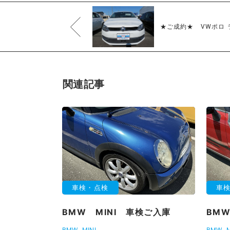
★ご成約★ VWポロ 
関連記事
車検・点検
車
BMW MINI 車検ご入庫
BMW
BMW
MINI
BMW
M