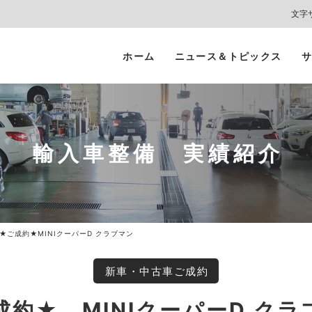
文字
ホーム
ニュース＆トピックス
サ
ヘッドライト
カーコーティング
プロテクションフィルム
カーフィルム/
インテリアガード
スモークフィルム
輸入車整備 実績紹介
★ご成約★MINIクーパーD クラブマン
新車・中古車ご成約
成約★ MINIクーパーD クラ