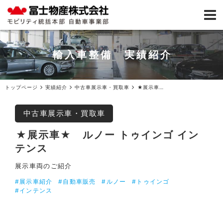
輸入車整備 実績紹介
トップページ
実績紹介
中古車展示車・買取車
★展示車★ルノー トゥインゴ インテンス
中古車展示車・買取車
★展示車★ ルノー トゥインゴ イン
テンス
展示車両のご紹介
#展示車紹介
#自動車販売
#ルノー
#トゥインゴ
#インテンス