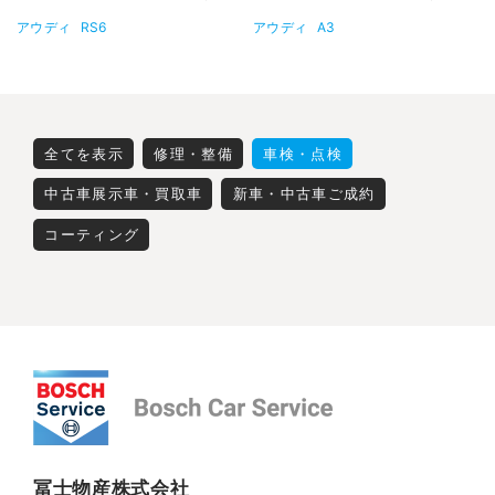
アウディ
RS6
アウディ
A3
全てを表示
修理・整備
車検・点検
中古車展示車・買取車
新車・中古車ご成約
コーティング
冨士物産株式会社