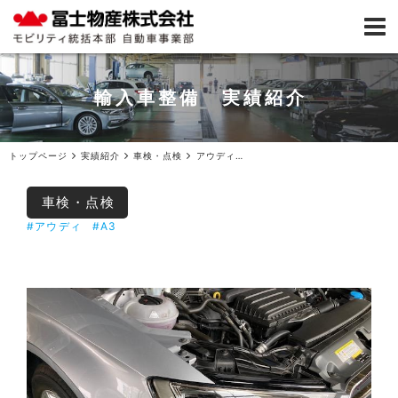
輸入車整備 実績紹介
トップページ
実績紹介
車検・点検
アウディA3車検（事前見積）ご入庫
車検・点検
#アウディ
#A3