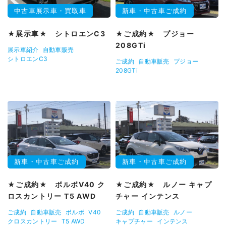
中古車展示車・買取車
新車・中古車ご成約
★展示車★ シトロエンC3
★ご成約★ プジョー
208GTi
展示車紹介
自動車販売
シトロエンC3
ご成約
自動車販売
プジョー
208GTi
新車・中古車ご成約
新車・中古車ご成約
★ご成約★ ボルボV40 ク
★ご成約★ ルノー キャプ
ロスカントリー T5 AWD
チャー インテンス
ご成約
自動車販売
ボルボ
V40
ご成約
自動車販売
ルノー
クロスカントリー
T5 AWD
キャプチャー
インテンス