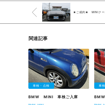
★ご成約★ MINIク
関連記事
車検・点検
車
BMW MINI 車検ご入庫
BMW
BMW
MINI
BMW
M