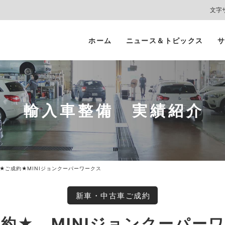
文字
ホーム
ニュース＆トピックス
サ
ヘッドライト
カーコーティング
プロテクションフィルム
カーフィルム/
インテリアガード
スモークフィルム
輸入車整備 実績紹介
★ご成約★MINIジョンクーパーワークス
新車・中古車ご成約
約★ MINIジョンクーパー