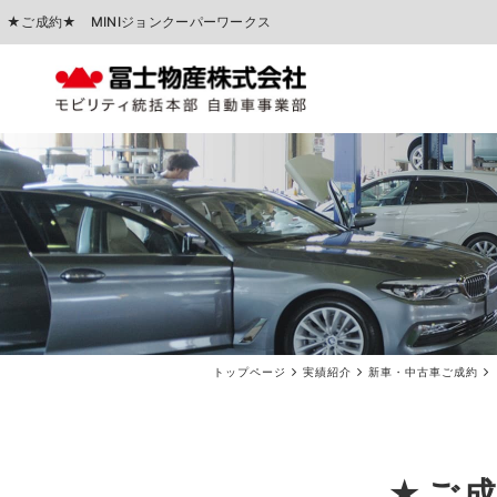
★ご成約★ MINIジョンクーパーワークス
中古車販売
車検点検・整備
トップページ
実績紹介
新車・中古車ご成約
★ご成