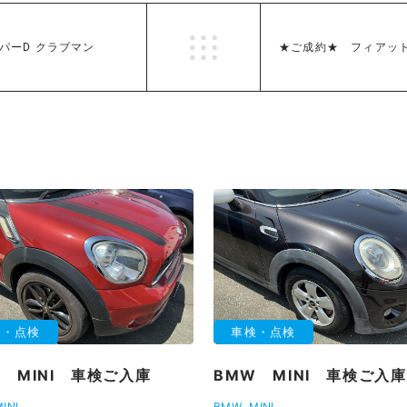
ーパーD クラブマン
★ご成約★ フィアット
検・点検
車検・点検
 MINI 車検ご入庫
BMW MINI 車検ご入庫
INI
BMW
MINI