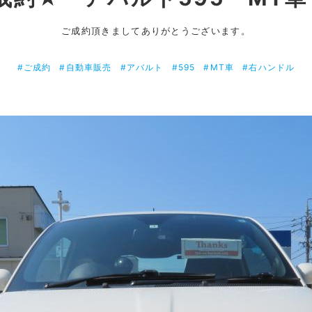
ご成約頂きましてありがとうございます。
#ご成約
#自動車販売
#アバルト
#595
#MT車
#右ハンドル