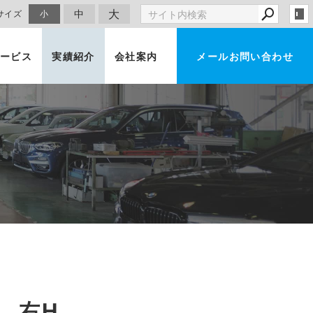
大
中
サイズ
小
ービス
実績紹介
会社案内
メールお問い合わせ
車買取・査定
 右H