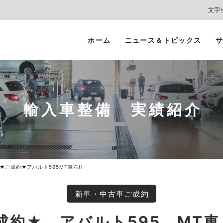
文字
ホーム
ニュース＆トピックス
サ
ヘッドライト
カーコーティング
プロテクションフィルム
カーフィルム/
インテリアガード
スモークフィルム
輸入車整備 実績紹介
★ご成約★アバルト595MT車右H
新車・中古車ご成約
成約★ アバルト595 MT車