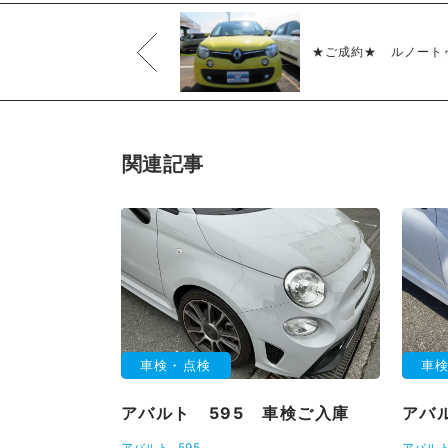
★ご成約★ ルノート
関連記事
車検・点検
車
アバルト 595 車検ご入庫
アバ
アバルト
595
アバル