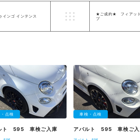
★ご成約★ フィアット
ゥインゴ インテンス
プ
検・点検
車検・点検
ルト 595 車検ご入庫
アバルト 595 車検ご
ト
595
アバルト
595