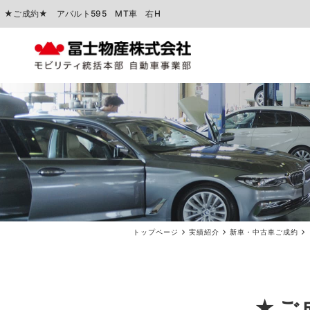
★ご成約★ アバルト595 MT車 右H
中古車販売
車検点検・整備
トップページ
実績紹介
新車・中古車ご成約
★ご