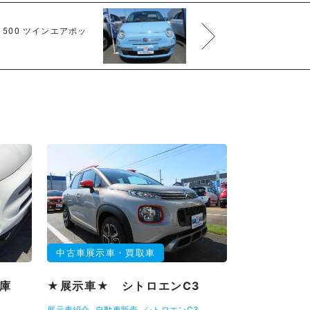
500 ツインエアポッ
中古車展示車・買取車
入庫
★展示車★ シトロエンC3
展示車紹介
自動車販売
シトロエンC3