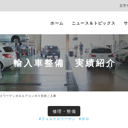
文字
ホーム
ニュース＆トピックス
サ
ヘッドライト
カーコーティング
プロテクションフィルム
カーフィルム/
インテリアガード
スモークフィルム
輸入車整備 実績紹介
スワーゲンポロエアコンガス充填ご入庫
修理・整備
#フォルクスワーゲン
#ポロ