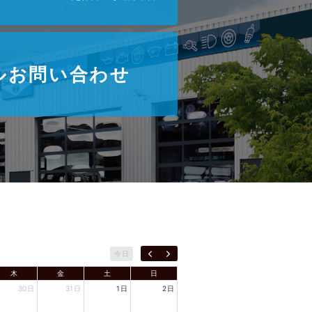
ルお問い合わせ
今日
木
金
土
日
30日
31日
1日
2日