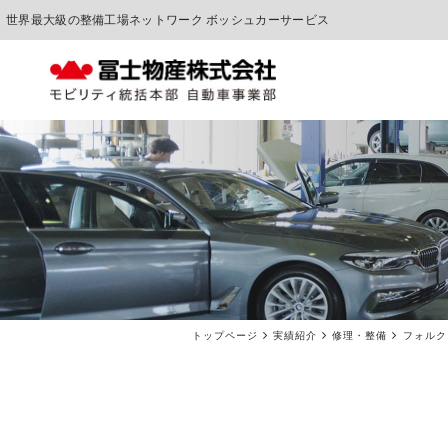
世界最大級の整備工場ネットワーク ボッシュカーサービス
中古車販売
車検点検・整備
トップページ
実績紹介
修理・整備
フォルク