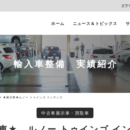
文字
ホーム
ニュース＆トピックス
サ
ヘッドライト
カーコーティング
プロテクションフィルム
カーフィルム/
インテリアガード
スモークフィルム
輸入車整備 実績紹介
★展示車★ルノー トゥインゴ インテンス
中古車展示車・買取車
車★ ルノー トゥインゴ イ