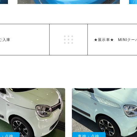
ご入庫
★展示車★ MINIクー
検・点検
車検・点検