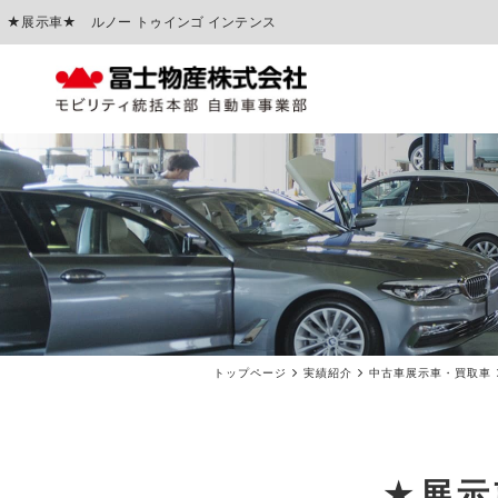
★展示車★ ルノー トゥインゴ インテンス
中古車販売
車検点検・整備
トップページ
実績紹介
中古車展示車・買取車
★展示