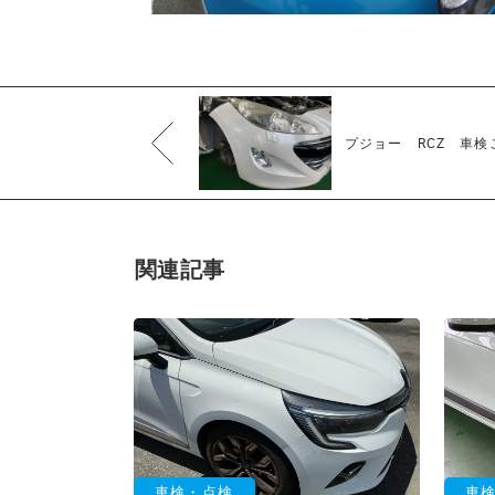
プジョー RCZ 車検
関連記事
車検・点検
車