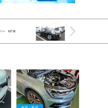
パー MT車
修理・整備