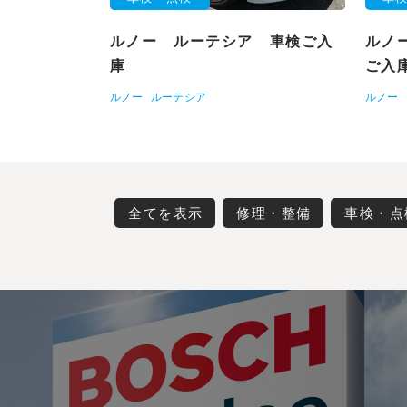
ルノー ルーテシア 車検ご入
ルノ
庫
ご入
ルノー
ルーテシア
ルノー
全てを表示
修理・整備
車検・点