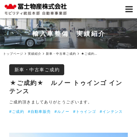
輸入車整備 実績紹介
トップページ
実績紹介
新車・中古車ご成約
★ご成約★ルノー トゥインゴ インテンス
新車・中古車ご成約
★ご成約★ ルノー トゥインゴ イン
テンス
ご成約頂きましてありがとうございます。
#ご成約
#自動車販売
#ルノー
#トゥインゴ
#インテンス