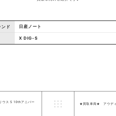
日産ノート
ランド
X DIG-S
ウス S 10thアニバー
★買取車両★ アウディ