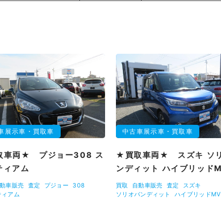
車展示車・買取車
中古車展示車・買取車
取車両★ プジョー308 ス
★買取車両★ スズキ ソ
ティアム
ンディット ハイブリッド
動車販売
査定
プジョー
308
買取
自動車販売
査定
スズキ
ティアム
ソリオバンディット
ハイブリッドMV