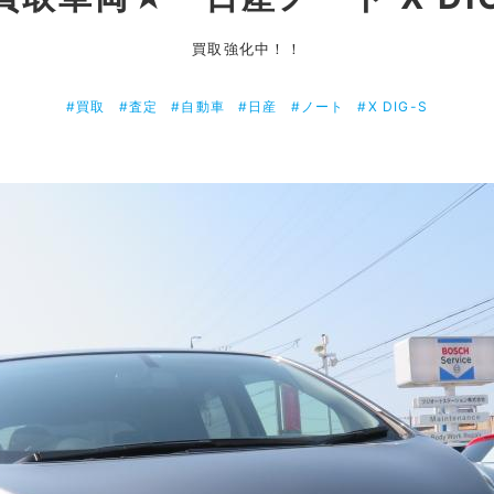
買取強化中！！
#買取
#査定
#自動車
#日産
#ノート
#X DIG-S