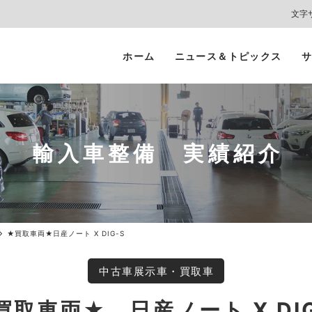
文字
ホーム
ニュース＆トピックス
サ
ヘッドライト
カーコーティング
プロテクションフィルム
カーフィルム/
インテリアガード
スモークフィルム
輸入車整備 実績紹介
★買取車両★日産ノート X DIG-S
中古車展示車・買取車
買取車両★ 日産ノート X DIG