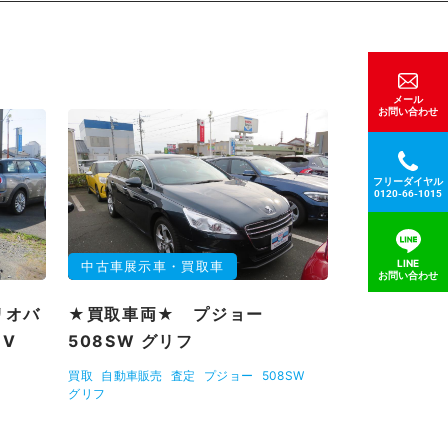
メール
お問い合わせ
フリーダイヤル
0120-66-1015
LINE
中古車展示車・買取車
お問い合わせ
リオバ
★買取車両★ プジョー
MV
508SW グリフ
買取
自動車販売
査定
プジョー
508SW
グリフ