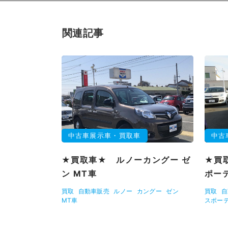
関連記事
中古車展示車・買取車
中古
★買取車★ ルノーカングー ゼ
★買
ン MT車
ポー
買取
自動車販売
ルノー
カングー
ゼン
買取
自
MT車
スポー