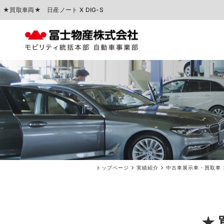
★買取車両★ 日産ノート X DIG-S
中古車販売
車検点検・整備
トップページ
実績紹介
中古車展示車・買取車
★