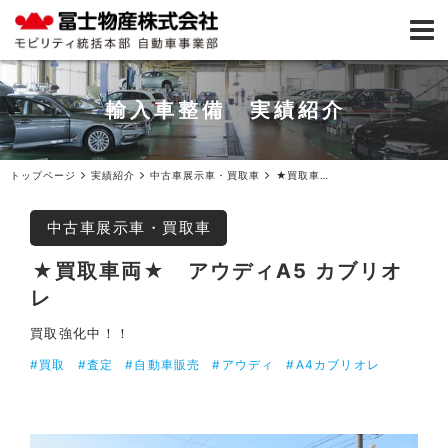
輸入車整備 実績紹介
トップページ
実績紹介
中古車展示車・買取車
★買取車両★アウディA5 カブリオレ
中古車展示車・買取車
★買取車両★ アウディA5 カブリオ
レ
買取強化中！！
#買取
#査定
#自動車販売
#アウディ
#A4カブリオレ