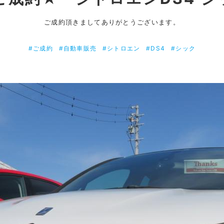
ご成約頂きましてありがとうございます。
#ご成約
#自動車販売
#シトロエン
#DS4
#シック