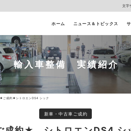
文字
ホーム
ニュース＆トピックス
サ
ヘッドライト
カーコーティング
プロテクションフィルム
カーフィルム/
インテリアガード
スモークフィルム
輸入車整備 実績紹介
★ご成約★シトロエンDS4 シック
新車・中古車ご成約
ご成約★ シトロエンDS4 シ