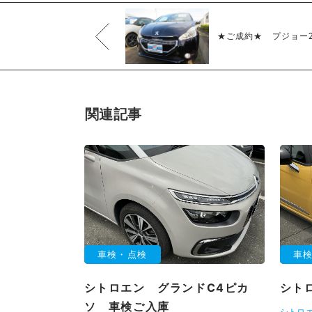
★ご成約★ プジョー20
関連記事
車検・点検
車
シトロエン グランドC4ピカ
シト
ソ 車検ご入庫
シトロ