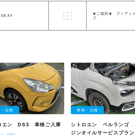
★ご成約★ フィアット
8 XY
プ
検・点検
車検・点検
ロエン DS3 車検ご入庫
シトロエン ベルランゴ 
ジンオイルサービスプラン
エン
DS3