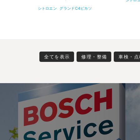
シトロエン
グランドC4ピカソ
全てを表示
修理・整備
車検・点