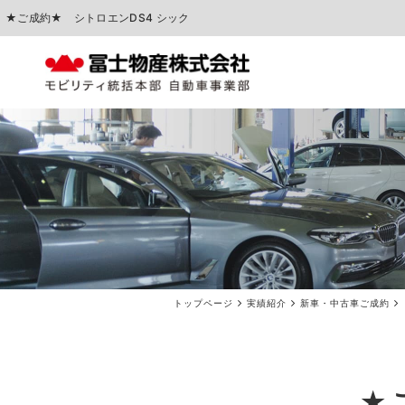
★ご成約★ シトロエンDS4 シック
中古車販売
車検点検・整備
トップページ
実績紹介
新車・中古車ご成約
★