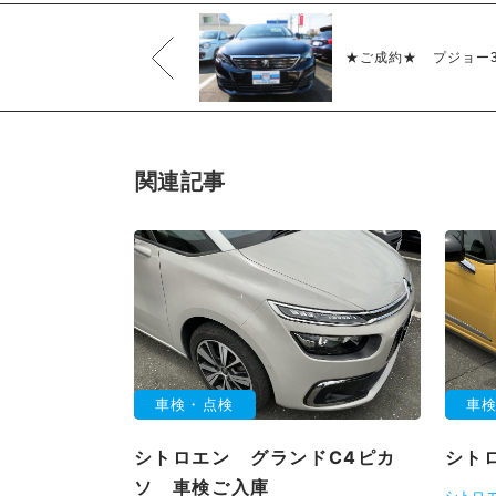
★ご成約★ プジョー3
関連記事
車検・点検
車
シトロエン グランドC4ピカ
シト
ソ 車検ご入庫
シトロ