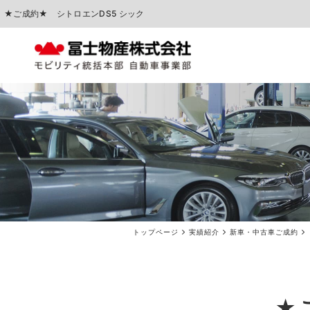
★ご成約★ シトロエンDS5 シック
中古車販売
車検点検・整備
トップページ
実績紹介
新車・中古車ご成約
★