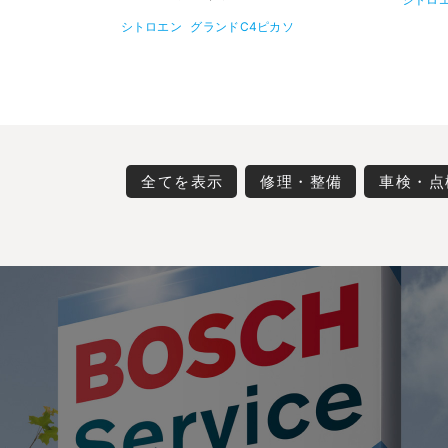
シトロエン
グランドC4ピカソ
全てを表示
修理・整備
車検・点