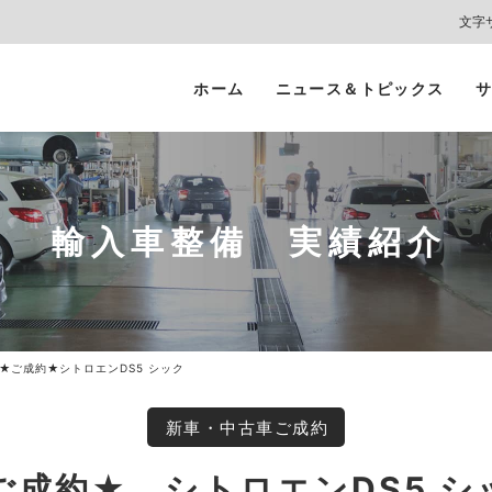
文字
ホーム
ニュース＆トピックス
サ
ヘッドライト
カーコーティング
プロテクションフィルム
カーフィルム/
インテリアガード
スモークフィルム
輸入車整備 実績紹介
★ご成約★シトロエンDS5 シック
新車・中古車ご成約
ご成約★ シトロエンDS5 シ