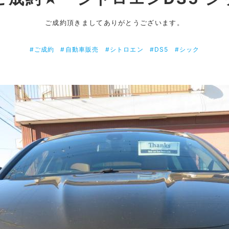
ご成約頂きましてありがとうございます。
#ご成約
#自動車販売
#シトロエン
#DS5
#シック