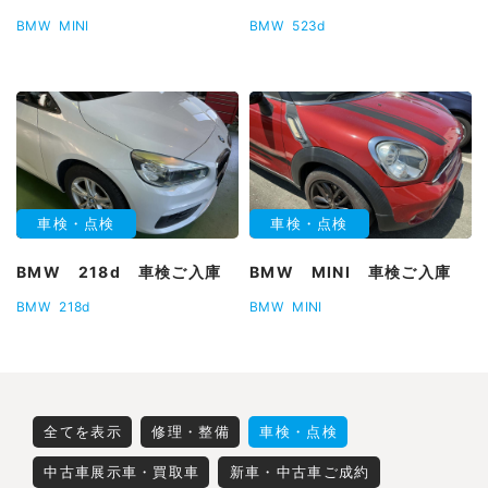
BMW
MINI
BMW
523d
車検・点検
車検・点検
BMW 218d 車検ご入庫
BMW MINI 車検ご入庫
BMW
218d
BMW
MINI
全てを表示
修理・整備
車検・点検
中古車展示車・買取車
新車・中古車ご成約