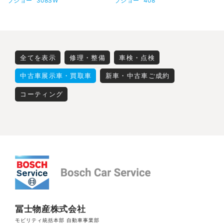
プジョー
308SW
プジョー
408
全てを表示
修理・整備
車検・点検
中古車展示車・買取車
新車・中古車ご成約
コーティング
冨士物産株式会社
モビリティ統括本部 自動車事業部