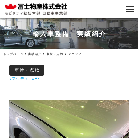
輸入車整備 実績紹介
トップページ
実績紹介
車検・点検
アウディA4車検ご入庫
車検・点検
#アウディ
#A4