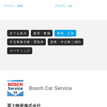
アウディ
RS6
アウディ
A3
全てを表示
修理・整備
車検・点検
中古車展示車・買取車
新車・中古車ご成約
コーティング
冨士物産株式会社