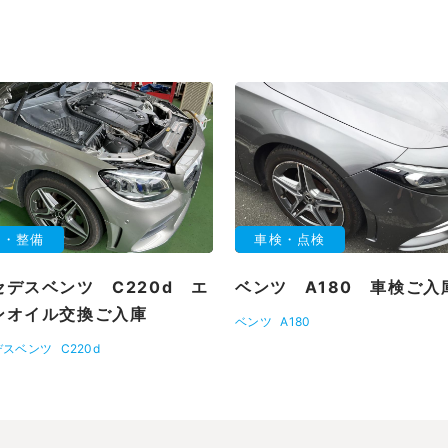
理・整備
車検・点検
セデスベンツ C220d エ
ベンツ A180 車検ご入
ンオイル交換ご入庫
ベンツ
A180
デスベンツ
C220d