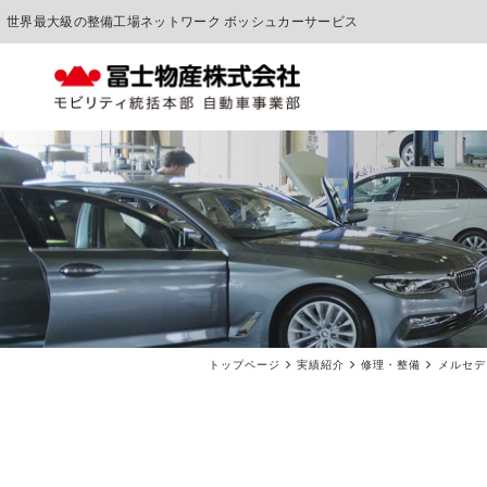
世界最大級の整備工場ネットワーク ボッシュカーサービス
中古車販売
車検点検・整備
トップページ
実績紹介
修理・整備
メルセデ