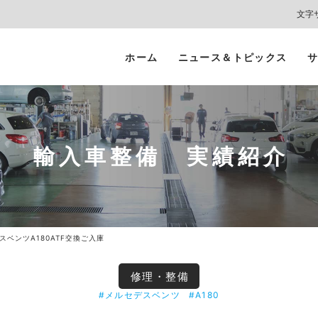
文字
ホーム
ニュース＆トピックス
サ
ヘッドライト
カーコーティング
プロテクションフィルム
カーフィルム/
インテリアガード
スモークフィルム
輸入車整備 実績紹介
スベンツA180ATF交換ご入庫
修理・整備
#メルセデスベンツ
#A180