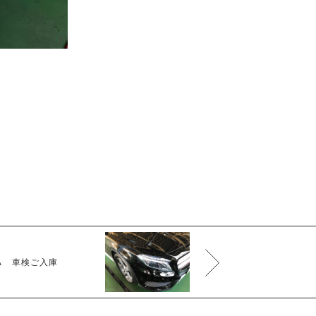
す。
）
A 車検ご入庫