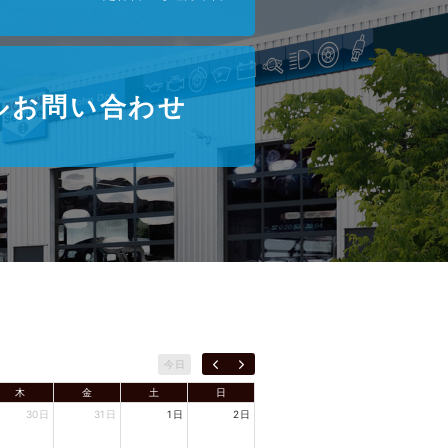
ルお問い合わせ
今日
木
金
土
日
30日
31日
1日
2日