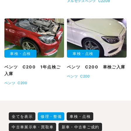
メルセデスベンツ
C220d
車検・点検
車検・点検
ベンツ C200 1年点検ご
ベンツ C200 車検ご入庫
入庫
ベンツ
C200
ベンツ
C200
全てを表示
修理・整備
車検・点検
中古車展示車・買取車
新車・中古車ご成約