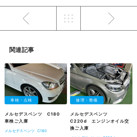
関連記事
車検・点検
修理・整備
メルセデスベンツ C180
メルセデスベンツ
車検ご入庫
C220d エンジンオイル交
換ご入庫
メルセデスベンツ
C180