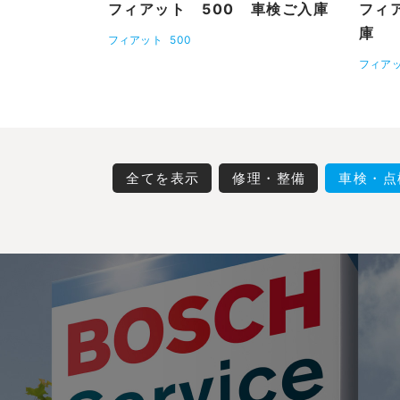
フィアット 500 車検ご入庫
フィ
庫
フィアット
500
フィア
全てを表示
修理・整備
車検・点