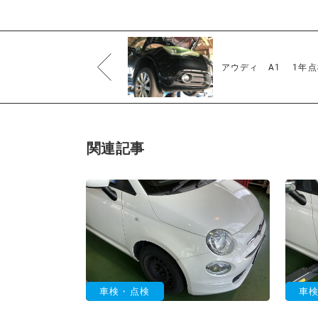
アウディ A1 1年
関連記事
車検・点検
車