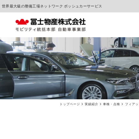
世界最大級の整備工場ネットワーク ボッシュカーサービス
中古車販売
車検点検・整備
トップページ
実績紹介
車検・点検
フィアッ