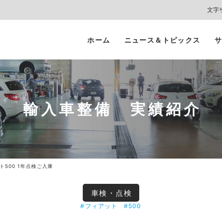
文字
ホーム
ニュース＆トピックス
サ
ヘッドライト
カーコーティング
プロテクションフィルム
カーフィルム/
インテリアガード
スモークフィルム
輸入車整備 実績紹介
ト500 1年点検ご入庫
車検・点検
#フィアット
#500