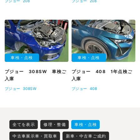
プジョー
208
プジョー
208
車検・点検
車検・点検
プジョー 308SW 車検ご
プジョー 408 1年点検ご
入庫
入庫
プジョー
308SW
プジョー
408
全てを表示
修理・整備
車検・点検
中古車展示車・買取車
新車・中古車ご成約