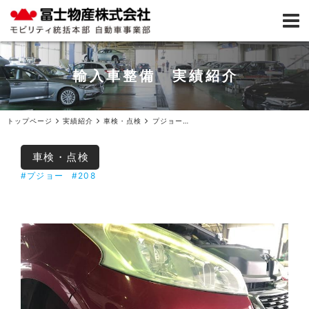
輸入車整備 実績紹介
トップページ
実績紹介
車検・点検
プジョー208 1年点検ご入庫
車検・点検
#プジョー
#208