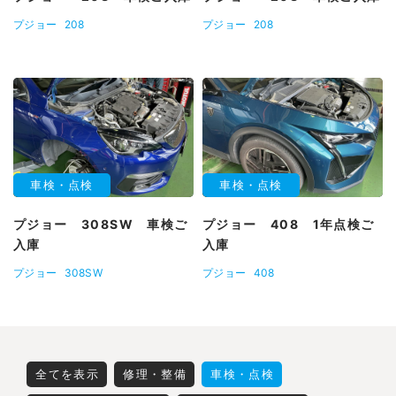
プジョー
208
プジョー
208
車検・点検
車検・点検
プジョー 308SW 車検ご
プジョー 408 1年点検ご
入庫
入庫
プジョー
308SW
プジョー
408
全てを表示
修理・整備
車検・点検