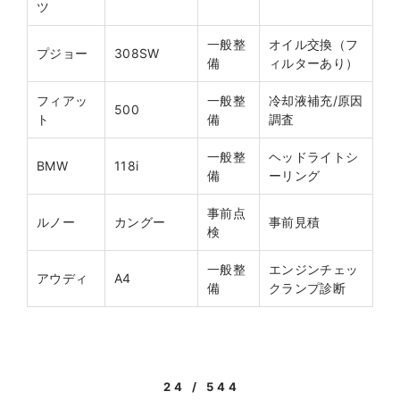
ツ
一般整
オイル交換（フ
プジョー
308SW
備
ィルターあり）
フィアッ
一般整
冷却液補充/原因
500
ト
備
調査
一般整
ヘッドライトシ
BMW
118i
備
ーリング
事前点
ルノー
カングー
事前見積
検
一般整
エンジンチェッ
アウディ
A4
備
クランプ診断
24 / 544