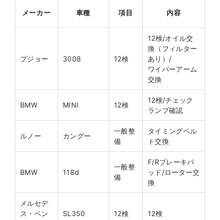
メーカー
車種
項目
内容
12検/オイル交
換（フィルター
プジョー
3008
12検
あり）/
ワイパーアーム
交換
12検/チェック
BMW
MINI
12検
ランプ確認
一般整
タイミングベル
ルノー
カングー
備
ト交換
F/Rブレーキパ
一般整
BMW
118d
ッド/ローター交
備
換
メルセデ
ス・ベン
SL350
12検
12検