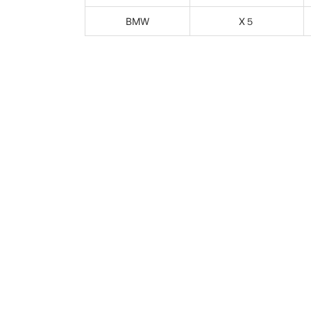
BMW
X５