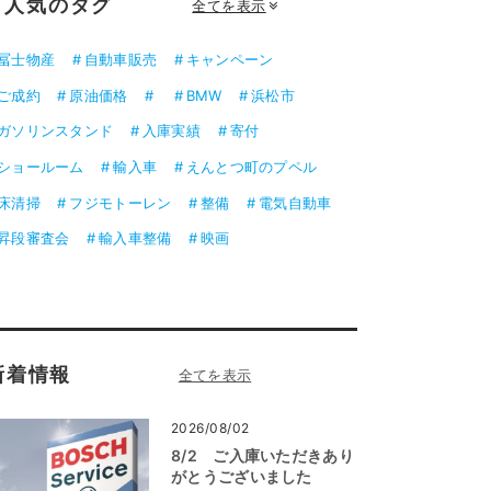
人気のタグ
全てを表示
冨士物産
自動車販売
キャンペーン
ご成約
原油価格
BMW
浜松市
ガソリンスタンド
入庫実績
寄付
ショールーム
輸入車
えんとつ町のプペル
床清掃
フジモトーレン
整備
電気自動車
昇段審査会
輸入車整備
映画
新着情報
2026/08/02
8/2 ご入庫いただきあり
がとうございました