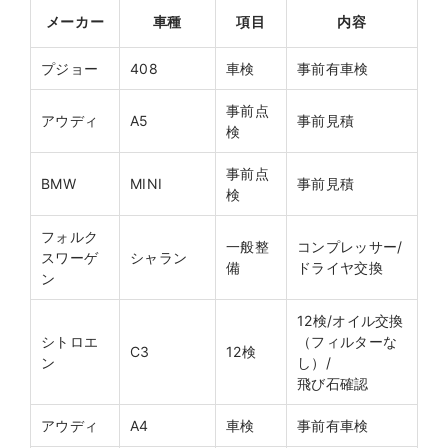
メーカー
車種
項目
内容
プジョー
408
車検
事前有車検
事前点
アウディ
A5
事前見積
検
事前点
BMW
MINI
事前見積
検
フォルク
一般整
コンプレッサー/
スワーゲ
シャラン
備
ドライヤ交換
ン
12検/オイル交換
シトロエ
（フィルターな
C3
12検
ン
し）/
飛び石確認
アウディ
A4
車検
事前有車検