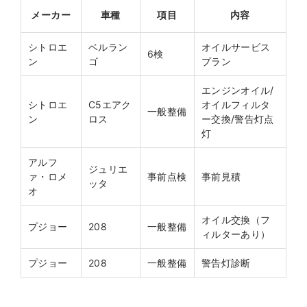
メーカー
車種
項目
内容
シトロエ
ベルラン
オイルサービス
6検
ン
ゴ
プラン
エンジンオイル/
シトロエ
C5エアク
オイルフィルタ
一般整備
ン
ロス
ー交換/警告灯点
灯
アルフ
ジュリエ
ァ・ロメ
事前点検
事前見積
ッタ
オ
オイル交換（フ
プジョー
208
一般整備
ィルターあり）
プジョー
208
一般整備
警告灯診断