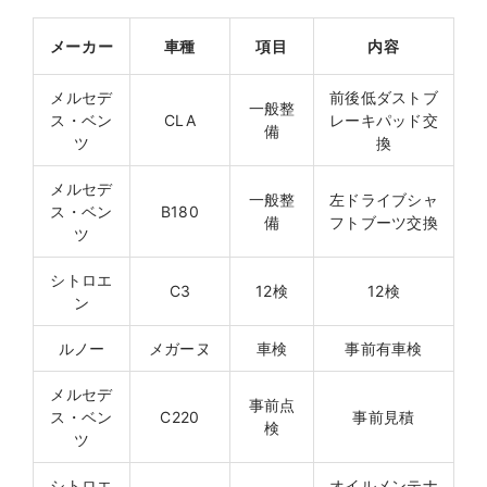
メーカー
車種
項目
内容
メルセデ
前後低ダストブ
一般整
ス・ベン
CLA
レーキパッド交
備
ツ
換
メルセデ
一般整
左ドライブシャ
ス・ベン
B180
備
フトブーツ交換
ツ
シトロエ
C3
12検
12検
ン
ルノー
メガーヌ
車検
事前有車検
メルセデ
事前点
ス・ベン
C220
事前見積
検
ツ
シトロエ
オイルメンテナ