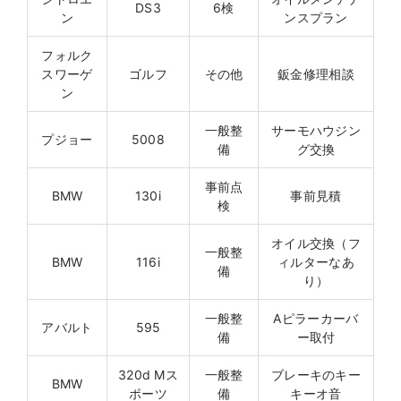
DS3
6検
ン
ンスプラン
フォルク
スワーゲ
ゴルフ
その他
鈑金修理相談
ン
一般整
サーモハウジン
プジョー
5008
備
グ交換
事前点
BMW
130i
事前見積
検
オイル交換（フ
一般整
BMW
116i
ィルターなあ
備
り）
一般整
Aピラーカーバ
アバルト
595
備
ー取付
320d Mス
一般整
ブレーキのキー
BMW
ポーツ
備
キーオ音