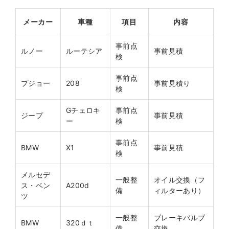
メーカー
車種
項目
内容
事前点
ルノー
ルーテシア
事前見積
検
事前点
プジョー
208
事前見積り
検
Gチェロキ
事前点
ジープ
事前見積
ー
検
事前点
BMW
X1
事前見積
検
メルセデ
一般整
オイル交換（フ
ス・ベン
A200d
備
ィルターあり）
ツ
一般整
ブレーキバルブ
BMW
320ｄｔ
備
交換