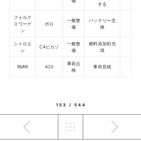
備
する
フォルク
一般整
バッテリー交
スワーゲ
ポロ
備
換
ン
シトロエ
一般整
燃料添加剤充
C4ピカゾ
ン
備
填
事前点
BMW
420
事前見積
検
153 / 544