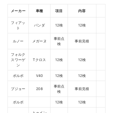
メーカー
車種
項目
内容
フィアッ
パンダ
12検
12検
ト
事前点
ルノー
メガーヌ
事前見積
検
フォルク
スワーゲ
Tクロス
12検
12検
ン
ボルボ
V40
12検
12検
事前点
プジョー
208
事前見積
検
ボルボ
12検
12検
トゥイン