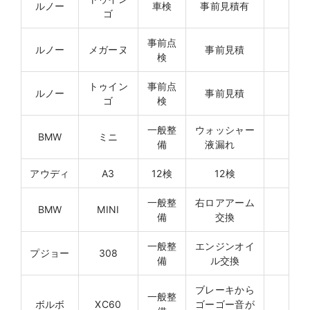
ルノー
車検
事前見積有
ゴ
事前点
ルノー
メガーヌ
事前見積
検
トゥイン
事前点
ルノー
事前見積
ゴ
検
一般整
ウォッシャー
BMW
ミニ
備
液漏れ
アウディ
A3
12検
12検
一般整
右ロアアーム
BMW
MINI
備
交換
一般整
エンジンオイ
プジョー
308
備
ル交換
ブレーキから
一般整
ボルボ
XC60
ゴーゴー音が