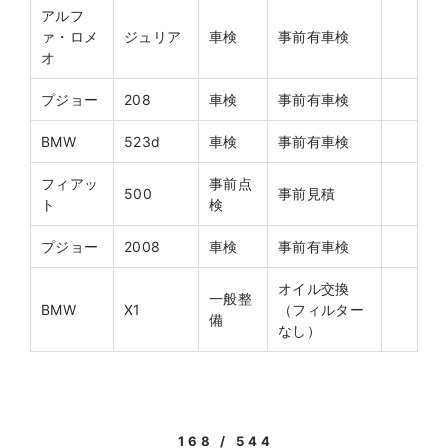
アルフ
ァ・ロメ
ジュリア
車検
事前有車検
オ
プジョー
208
車検
事前有車検
BMW
523d
車検
事前有車検
フィアッ
事前点
500
事前見積
ト
検
プジョー
2008
車検
事前有車検
オイル交換
一般整
BMW
X1
（フィルター
備
なし）
168 / 544