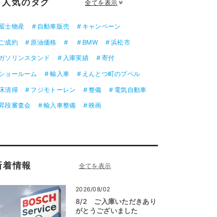
人気のタグ
全てを表示
冨士物産
自動車販売
キャンペーン
ご成約
原油価格
BMW
浜松市
ガソリンスタンド
入庫実績
寄付
ショールーム
輸入車
えんとつ町のプペル
床清掃
フジモトーレン
整備
電気自動車
昇段審査会
輸入車整備
映画
新着情報
2026/08/02
8/2 ご入庫いただきあり
がとうございました