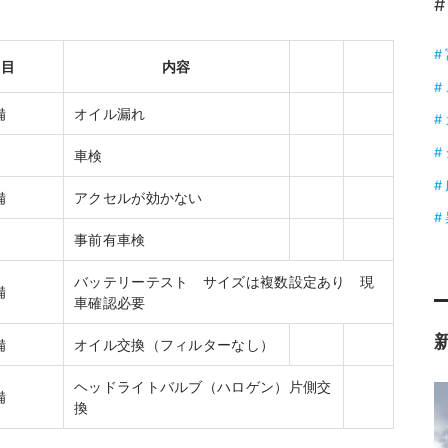
#
項目
内容
備
オイル漏れ
車検
備
アクセルが効かない
事前有車検
バッテリーテスト サイズは複数設定あり 現
備
車確認必要
備
オイル交換（フィルターなし）
ヘッドライトバルブ（ハロゲン）片側交
備
換