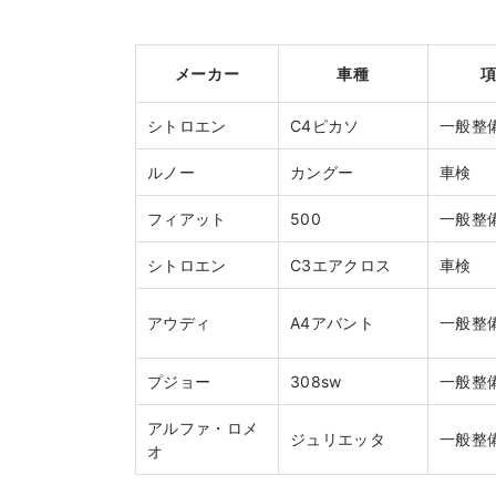
メーカー
車種
シトロエン
C4ピカソ
一般整
ルノー
カングー
車検
フィアット
500
一般整
シトロエン
C3エアクロス
車検
アウディ
A4アバント
一般整
プジョー
308sw
一般整
アルファ・ロメ
ジュリエッタ
一般整
オ