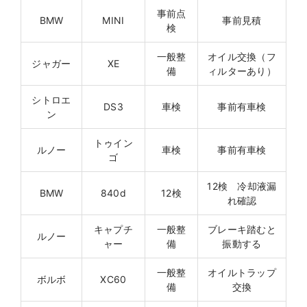
事前点
BMW
MINI
事前見積
検
一般整
オイル交換（フ
ジャガー
XE
備
ィルターあり）
シトロエ
DS3
車検
事前有車検
ン
トゥイン
ルノー
車検
事前有車検
ゴ
12検 冷却液漏
BMW
840d
12検
れ確認
キャプチ
一般整
ブレーキ踏むと
ルノー
ャー
備
振動する
一般整
オイルトラップ
ボルボ
XC60
備
交換