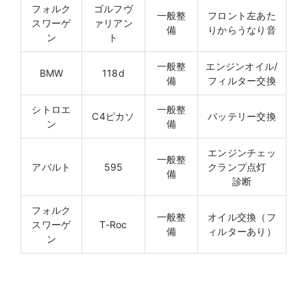
フォルク
ゴルフヴ
一般整
フロント左あた
スワーゲ
ァリアン
備
りからうなり音
ン
ト
一般整
エンジンオイル/
BMW
118d
備
フィルター交換
シトロエ
一般整
C4ピカソ
バッテリー交換
ン
備
エンジンチェッ
一般整
アバルト
595
クランプ点灯
備
診断
フォルク
一般整
オイル交換（フ
スワーゲ
T-Roc
備
ィルターあり）
ン