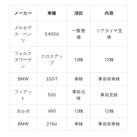
メーカー
車種
項目
内容
メルセデ
一般整
リアタイヤ交
ス・ベン
S400d
備
換
ツ
フォルク
クロスアッ
スワーゲ
12検
12検
プ
ン
BMW
320iT
車検
事前有車検
フィアッ
事前点
500
事前見積
ト
検
ボルボ
V60
12検
12検
BMW
218d
車検
事前有車検