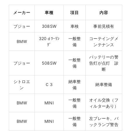
メーカー
車種
項目
内容
プジョー
308SW
車検
事前見積有
320ｄﾂｰﾘﾝ
一般整
コーテイングメ
BMW
ｸﾞ
備
ンテナンス
バッテリーの警
一般整
プジョー
508SW
告灯が点灯 診
備
断
シトロエ
納車整
Ｃ３
納車整備
ン
備
一般整
オイル交換（フ
BMW
MINI
備
ィルターあり）
一般整
左ブレーキ、バ
BMW
MINI
備
ックランプ警告