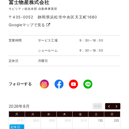
冨士物産株式会社
モビリティ統括本部 自動車事業部
〒435-0052 静岡県浜松市中央区天王町1680
Googleマップで見る
営業時間
サービス工場
9：30～18：00
ショールーム
9：30～18：00
定休日
月曜日
フォローする
2026年8月
今日
月
火
水
木
金
土
日
27日
28日
29日
30日
31日
1日
2日
定休日