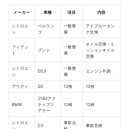
メーカー
車種
項目
内容
シトロエ
ベルラン
一般整
アドブルータン
ン
ゴ
備
ク交換
オイル交換・ミ
フィアッ
一般整
プント
ッションオイル
ト
備
交換
シトロエ
一般整
DS3
エンジン不調
ン
備
アウディ
Q2
12検
12検
218dアク
BMW
ティブツ
12検
12検
アラー
シトロエ
事前点
C3
事前見積
ン
検