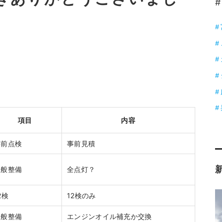
#
項目
内容
事前点検
事前見積
一般整備
全点灯？
2検
12検のみ
一般整備
エンジンオイル補充か交換