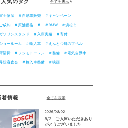
人気のタグ
全てを表示
冨士物産
自動車販売
キャンペーン
ご成約
原油価格
BMW
浜松市
ガソリンスタンド
入庫実績
寄付
ショールーム
輸入車
えんとつ町のプペル
床清掃
フジモトーレン
整備
電気自動車
昇段審査会
輸入車整備
映画
新着情報
2026/08/02
8/2 ご入庫いただきあり
がとうございました