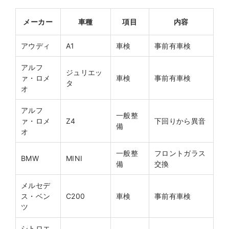
メーカー
車種
項目
内容
アウディ
A1
車検
事前有車検
アルフ
ジュリエッ
ァ・ロメ
車検
事前有車検
タ
オ
アルフ
一般整
ァ・ロメ
Z4
下回りから異音
備
オ
一般整
フロントガラス
BMW
MINI
備
交換
メルセデ
ス・ベン
C200
車検
事前有車検
ツ
シトロエ