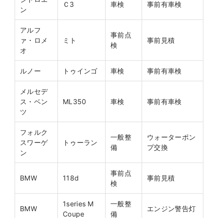
Ｃ3
車検
事前有車検
ン
アルフ
事前点
ァ・ロメ
ミト
事前見積
検
オ
ルノー
トゥインゴ
車検
事前有車検
メルセデ
ス・ベン
ML350
車検
事前有車検
ツ
フォルク
一般整
ウォーターポン
スワーゲ
トゥーラン
備
プ交換
ン
事前点
BMW
118d
事前見積
検
1series M
一般整
BMW
エンジン警告灯
Coupe
備